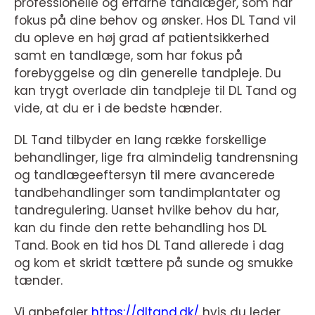
professionelle og erfarne tandlæger, som har
fokus på dine behov og ønsker. Hos DL Tand vil
du opleve en høj grad af patientsikkerhed
samt en tandlæge, som har fokus på
forebyggelse og din generelle tandpleje. Du
kan trygt overlade din tandpleje til DL Tand og
vide, at du er i de bedste hænder.
DL Tand tilbyder en lang række forskellige
behandlinger, lige fra almindelig tandrensning
og tandlægeeftersyn til mere avancerede
tandbehandlinger som tandimplantater og
tandregulering. Uanset hvilke behov du har,
kan du finde den rette behandling hos DL
Tand. Book en tid hos DL Tand allerede i dag
og kom et skridt tættere på sunde og smukke
tænder.
Vi anbefaler
https://dltand.dk/
hvis du leder