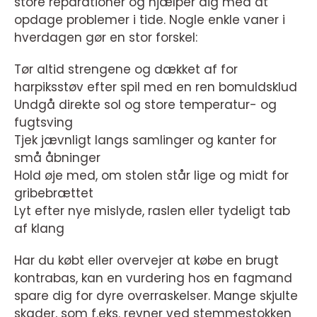
store reparationer og hjælper dig med at
opdage problemer i tide. Nogle enkle vaner i
hverdagen gør en stor forskel:
Tør altid strengene og dækket af for
harpiksstøv efter spil med en ren bomuldsklud
Undgå direkte sol og store temperatur- og
fugtsving
Tjek jævnligt langs samlinger og kanter for
små åbninger
Hold øje med, om stolen står lige og midt for
gribebrættet
Lyt efter nye mislyde, raslen eller tydeligt tab
af klang
Har du købt eller overvejer at købe en brugt
kontrabas, kan en vurdering hos en fagmand
spare dig for dyre overraskelser. Mange skjulte
skader, som f.eks. revner ved stemmestokken