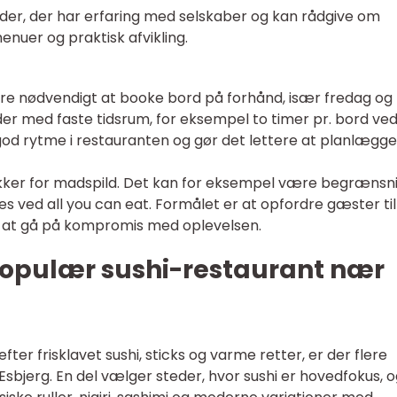
eder, der har erfaring med selskaber og kan rådgive om
er og praktisk afvikling.
ære nødvendigt at booke bord på forhånd, især fredag og
der med faste tidsrum, for eksempel to timer pr. bord ve
god rytme i restauranten og gør det lettere at planlægge
tikker for madspild. Det kan for eksempel være begrænsn
 ved all you can eat. Formålet er at opfordre gæster til
den at gå på kompromis med oplevelsen.
opulær sushi-restaurant nær
fter frisklavet sushi, sticks og varme retter, er der flere
sbjerg. En del vælger steder, hvor sushi er hovedfokus, 