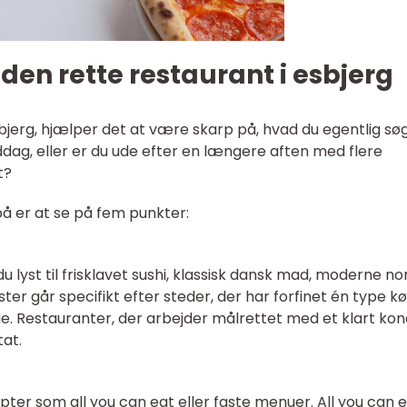
en rette restaurant i esbjerg
bjerg, hjælper det at være skarp på, hvad du egentlig søg
ddag, eller er du ude efter en længere aften med flere
t?
å er at se på fem punkter:
 lyst til frisklavet sushi, klassisk dansk mad, moderne no
er går specifikt efter steder, der har forfinet én type k
e. Restauranter, der arbejder målrettet med et klart kon
tat.
ter som all you can eat eller faste menuer. All you can 