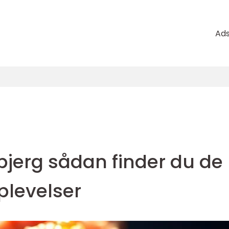
Ad
bjerg sådan finder du de
plevelser