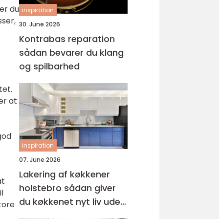
ler du
inspiration
sser,
30. June 2026
Kontrabas reparation
sådan bevarer du klang
og spilbarhed
tet.
er at
god
inspiration
07. June 2026
Lakering af køkkener
at
holstebro sådan giver
l
du køkkenet nyt liv uden
tore
nybyg