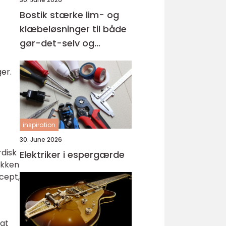
Bostik stærke lim- og
klæbeløsninger til både
gør-det-selv og
professionelle
er.
inspiration
30. June 2026
rdisk
Elektriker i espergærde
økken
cept,
eat