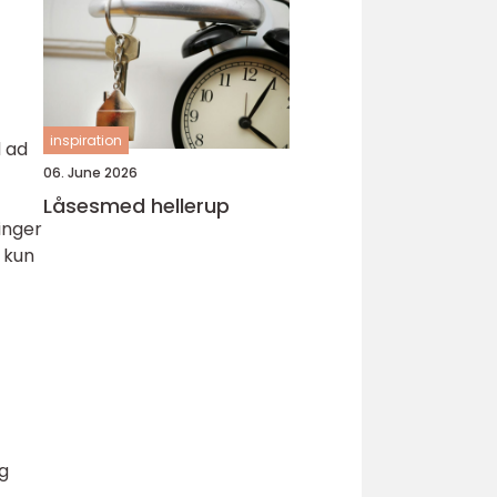
inspiration
d ad
06. June 2026
Låsesmed hellerup
inger
 kun
og