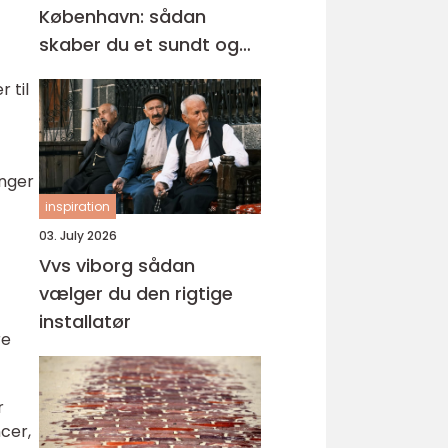
København: sådan
skaber du et sundt og
professionelt
 til
arbejdsmiljø
ænger
inspiration
03. July 2026
Vvs viborg sådan
vælger du den rigtige
installatør
re
r
cer,