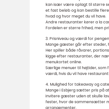
kan især være oplagt til større se
et fast beløb og kan bestille fler
hvad og hvor meget du vil have.
Andre restauranter kører a la c
Fordelen er større frihed, men pr
3. Prisniveau og værdi for penge
Mange gæster går efter steder, 
Her spiller både råvarer, portions
kigge efter restauranter, der næ
menukortet online.
Særlige menuer til højtider, som
værdi, hvis du vil have restauran
4. Mulighed for takeaway og cate
Mange i Esbjerg sætter pris på a
invitere gæster uden at skulle la
fester, hvor de sammensætter me
arrangementer.