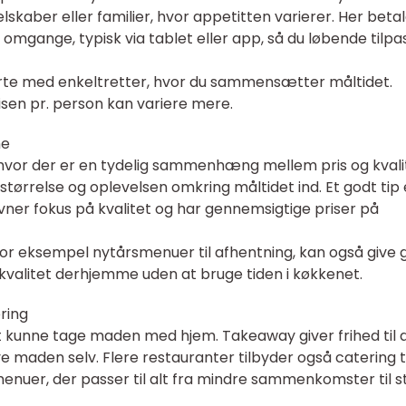
lskaber eller familier, hvor appetitten varierer. Her beta
e omgange, typisk via tablet eller app, så du løbende tilpa
arte med enkeltretter, hvor du sammensætter måltidet.
isen pr. person kan variere mere.
ne
hvor der er en tydelig sammenhæng mellem pris og kvali
størrelse og oplevelsen omkring måltidet ind. Et godt tip 
vner fokus på kvalitet og har gennemsigtige priser på
 for eksempel nytårsmenuer til afhentning, kan også give 
tkvalitet derhjemme uden at bruge tiden i køkkenet.
ring
t kunne tage maden med hjem. Takeaway giver frihed til 
ve maden selv. Flere restauranter tilbyder også catering ti
nuer, der passer til alt fra mindre sammenkomster til s