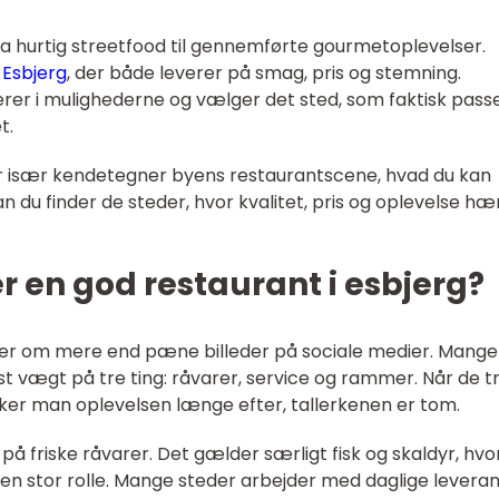
ra hurtig streetfood til gennemførte gourmetoplevelser.
 Esbjerg
, der både leverer på smag, pris og stemning.
rer i mulighederne og vælger det sted, som faktisk passer
t.
r især kendetegner byens restaurantscene, hvad du kan
u finder de steder, hvor kvalitet, pris og oplevelse h
 en god restaurant i esbjerg?
dler om mere end pæne billeder på sociale medier. Mange
 vægt på tre ting: råvarer, service og rammer. Når de t
usker man oplevelsen længe efter, tallerkenen er tom.
på friske råvarer. Det gælder særligt fisk og skaldyr, hvo
 en stor rolle. Mange steder arbejder med daglige leveran