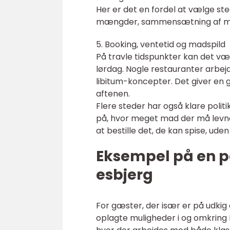
Her er det en fordel at vælge st
mængder, sammensætning af menu
5. Booking, ventetid og madspild
På travle tidspunkter kan det v
lørdag. Nogle restauranter arbej
libitum-koncepter. Det giver en 
aftenen.
Flere steder har også klare poli
på, hvor meget mad der må levnes
at bestille det, de kan spise, u
Eksempel på en p
esbjerg
For gæster, der især er på udkig e
oplagte muligheder i og omkring E