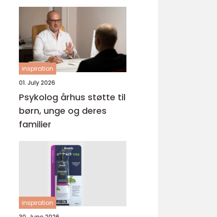
inspiration
01. July 2026
Psykolog århus støtte til
børn, unge og deres
familier
inspiration
30. June 2026