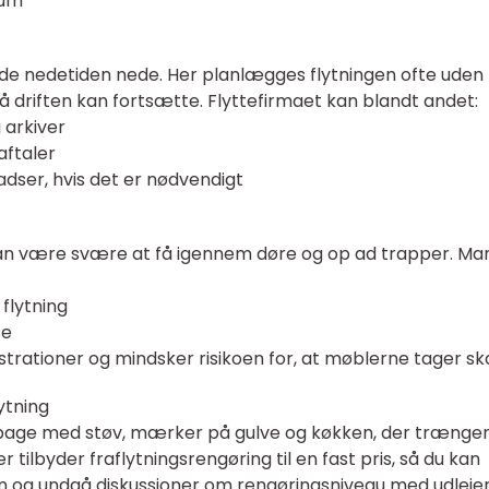
rum
de nedetiden nede. Her planlægges flytningen ofte uden 
 så driften kan fortsætte. Flyttefirmaet kan blandt andet:
 arkiver
aftaler
adser, hvis det er nødvendigt
 kan være svære at få igennem døre og op ad trapper. M
flytning
se
ustrationer og mindsker risikoen for, at møblerne tager sk
ytning
 tilbage med støv, mærker på gulve og køkken, der trænger 
r tilbyder fraflytningsrengøring til en fast pris, så du kan
n og undgå diskussioner om rengøringsniveau med udlejer