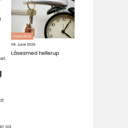
g
inspiration
06. June 2026
Låsesmed hellerup
et.
g
at
ler og