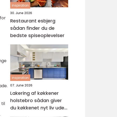
inspiration
30. June 2026
for
Restaurant esbjerg
sådan finder du de
bedste spiseoplevelser
ange
inspiration
ade.
07. June 2026
Lakering af køkkener
holstebro sådan giver
til
du køkkenet nyt liv uden
nybyg
.