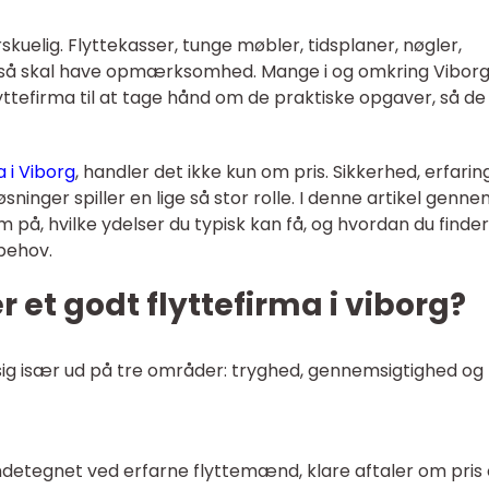
rskuelig. Flyttekasser, tunge møbler, tidsplaner, nøgler,
gså skal have opmærksomhed. Mange i og omkring Vibor
yttefirma til at tage hånd om de praktiske opgaver, så de
a i Viborg
, handler det ikke kun om pris. Sikkerhed, erfaring
ninger spiller en lige så stor rolle. I denne artikel genn
på, hvilke ydelser du typisk kan få, og hvordan du finde
 behov.
et godt flyttefirma i viborg?
r sig især ud på tre områder: tryghed, gennemsigtighed og
endetegnet ved erfarne flyttemænd, klare aftaler om pris