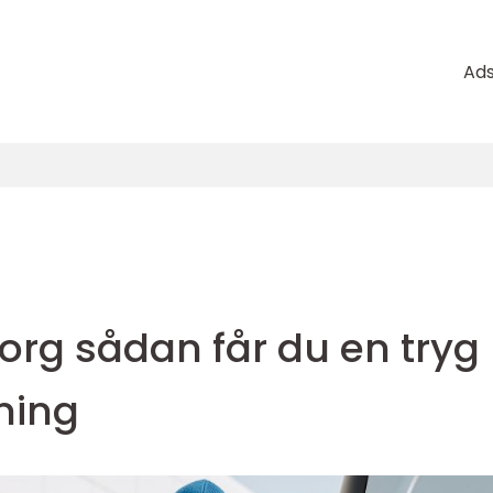
Ad
borg sådan får du en tryg
tning