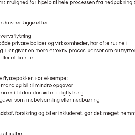
amt mulighed for hjælp til hele processen fra nedpakning t
 du især kigge efter:
vervsflytning
både private boliger og virksomheder, har ofte rutine i
ng. Det giver en mere effektiv proces, uanset om du flytte
eller et kontor.
e flyttepakker. For eksempel:
emand og bil til mindre opgaver
ænd til den klassiske boligflytning
opgaver som møbelsamling eller nedbæring
stof, forsikring og bil er inkluderet, gør det meget nem
g af indbo