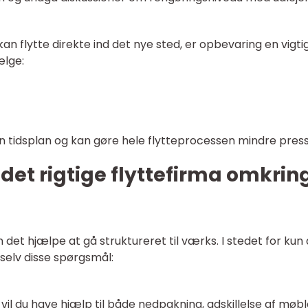
 kan flytte direkte ind det nye sted, er opbevaring en vigti
ælge:
 din tidsplan og kan gøre hele flytteprocessen mindre press
et rigtige flyttefirma omkrin
 det hjælpe at gå struktureret til værks. I stedet for kun 
g selv disse spørgsmål:
er vil du have hjælp til både nedpakning, adskillelse af møb