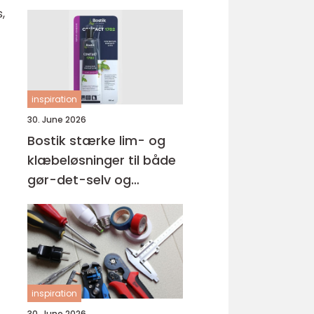
,
t
inspiration
30. June 2026
Bostik stærke lim- og
klæbeløsninger til både
gør-det-selv og
professionelle
inspiration
30. June 2026