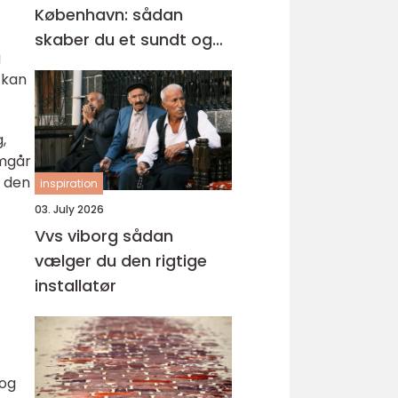
København: sådan
skaber du et sundt og
g
professionelt
 kan
arbejdsmiljø
,
emgår
r den
inspiration
03. July 2026
Vvs viborg sådan
vælger du den rigtige
installatør
 og