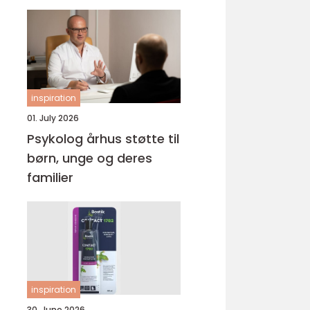
inspiration
01. July 2026
Psykolog århus støtte til
børn, unge og deres
familier
inspiration
30. June 2026