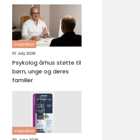
inspiration
01. July 2026
Psykolog århus støtte til
børn, unge og deres
familier
inspiration
30. June 2026