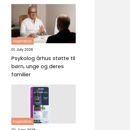
inspiration
01. July 2026
Psykolog århus støtte til
børn, unge og deres
familier
inspiration
30. June 2026