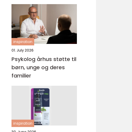
inspiration
01. July 2026
Psykolog århus støtte til
børn, unge og deres
familier
inspiration
30. June 2026