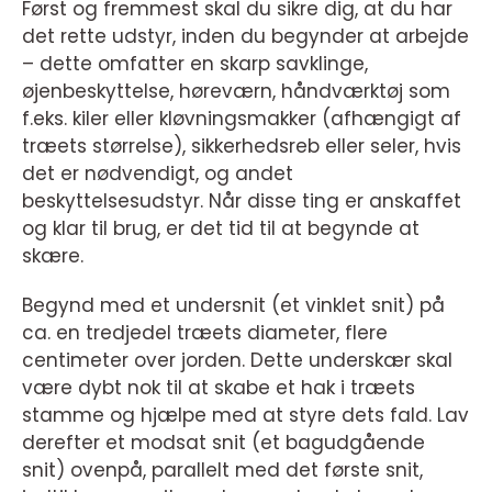
Først og fremmest skal du sikre dig, at du har
det rette udstyr, inden du begynder at arbejde
– dette omfatter en skarp savklinge,
øjenbeskyttelse, høreværn, håndværktøj som
f.eks. kiler eller kløvningsmakker (afhængigt af
træets størrelse), sikkerhedsreb eller seler, hvis
det er nødvendigt, og andet
beskyttelsesudstyr. Når disse ting er anskaffet
og klar til brug, er det tid til at begynde at
skære.
Begynd med et undersnit (et vinklet snit) på
ca. en tredjedel træets diameter, flere
centimeter over jorden. Dette underskær skal
være dybt nok til at skabe et hak i træets
stamme og hjælpe med at styre dets fald. Lav
derefter et modsat snit (et bagudgående
snit) ovenpå, parallelt med det første snit,