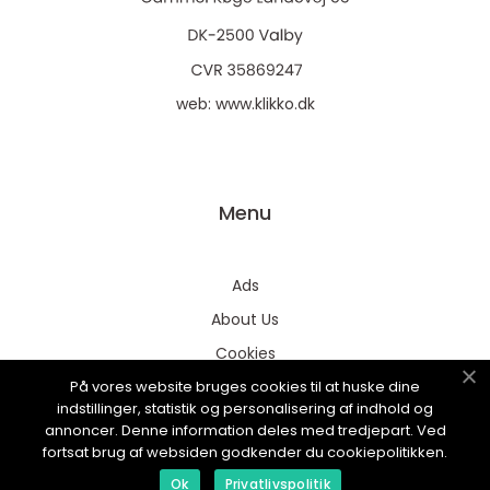
web:
www.klikko.dk
Menu
Ads
About Us
Cookies
På vores website bruges cookies til at huske dine
Contact
indstillinger, statistik og personalisering af indhold og
Sitemap
annoncer. Denne information deles med tredjepart. Ved
fortsat brug af websiden godkender du cookiepolitikken.
Ok
Privatlivspolitik