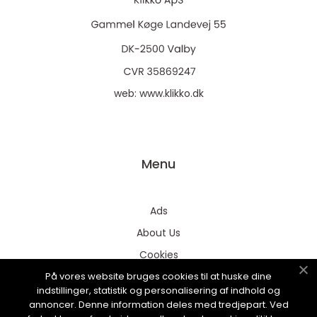
web:
www.klikko.dk
Menu
Ads
About Us
Cookies
På vores website bruges cookies til at huske dine
Contact
indstillinger, statistik og personalisering af indhold og
Sitemap
annoncer. Denne information deles med tredjepart. Ved