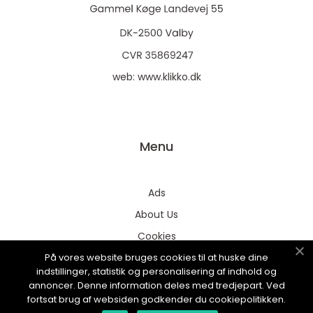
web:
www.klikko.dk
Menu
Ads
About Us
Cookies
På vores website bruges cookies til at huske dine
Contact
indstillinger, statistik og personalisering af indhold og
Sitemap
annoncer. Denne information deles med tredjepart. Ved
fortsat brug af websiden godkender du cookiepolitikken.