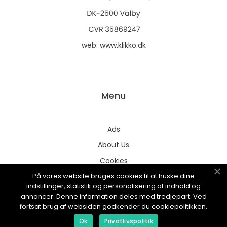
web:
www.klikko.dk
Menu
Ads
About Us
Cookies
På vores website bruges cookies til at huske dine
Contact
indstillinger, statistik og personalisering af indhold og
Sitemap
annoncer. Denne information deles med tredjepart. Ved
fortsat brug af websiden godkender du cookiepolitikken.
Ok
Privatlivspolitik