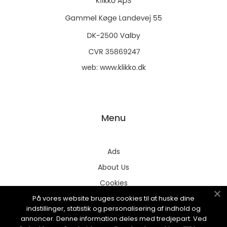
web:
www.klikko.dk
Menu
Ads
About Us
Cookies
På vores website bruges cookies til at huske dine
Contact
indstillinger, statistik og personalisering af indhold og
Sitemap
annoncer. Denne information deles med tredjepart. Ved