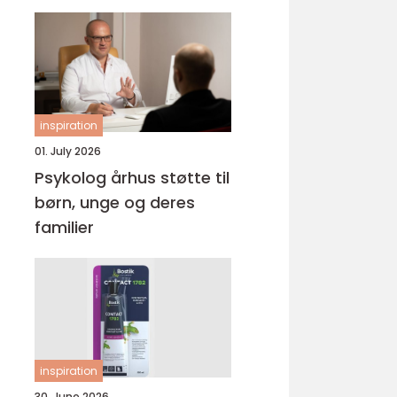
inspiration
01. July 2026
Psykolog århus støtte til
børn, unge og deres
familier
inspiration
30. June 2026