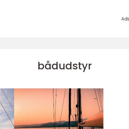
Ad
bådudstyr