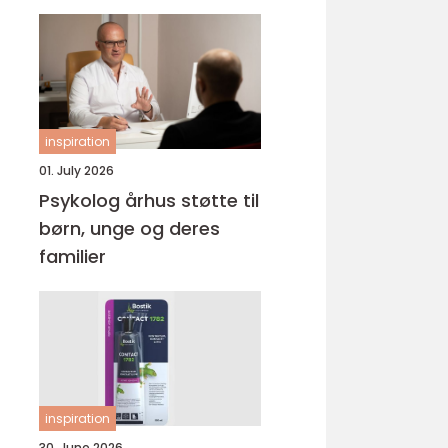
inspiration
01. July 2026
Psykolog århus støtte til
børn, unge og deres
familier
inspiration
30. June 2026