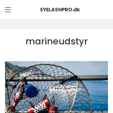
EYELASHPRO.
dk
marineudstyr